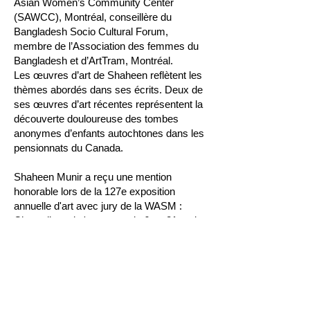
Asian Women’s Community Center
(SAWCC), Montréal, conseillère du
Bangladesh Socio Cultural Forum,
membre de l’Association des femmes du
Bangladesh et d’ArtTram, Montréal.
Les œuvres d’art de Shaheen reflètent les
thèmes abordés dans ses écrits. Deux de
ses œuvres d’art récentes représentent la
découverte douloureuse des tombes
anonymes d’enfants autochtones dans les
pensionnats du Canada.
Shaheen Munir a reçu une mention
honorable lors de la 127e exposition
annuelle d'art avec jury de la WASM :
Chrysalis, qui s'est tenue du 6 au 21 mai
2022 à la Galerie GORA, à Montréal, pour
son œuvre « La chemise orange de Phillis
Webstad, les tombes non marquées ne
seront jamais oubliées, seront toujours
avec nous, nous nous battrons pour vous
».