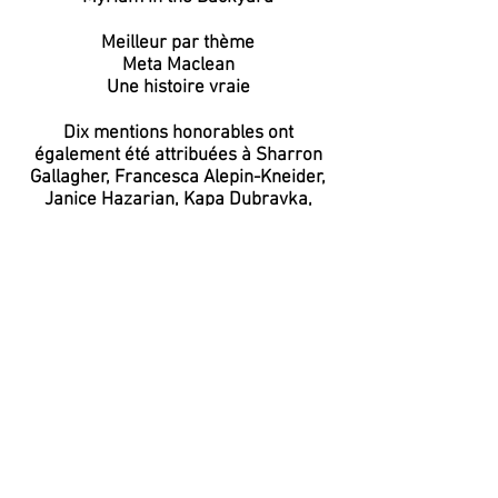
Meilleur par thème
Meta Maclean
Une histoire vraie
Dix mentions honorables ont
également été attribuées à Sharron
Gallagher, Francesca Alepin-Kneider,
Janice Hazarian, Kapa Dubravka,
Elizabeth Elkin, Mona Agia, Sophie
Bisaillon, Norma Lehrer, Rosemary
Rendelhuber et Margaret White.
Félicitations à tous les membres qui
ont gagné !