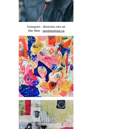
Instagram : @sandra.otto.art
Site Web :
sandraottoart.ca