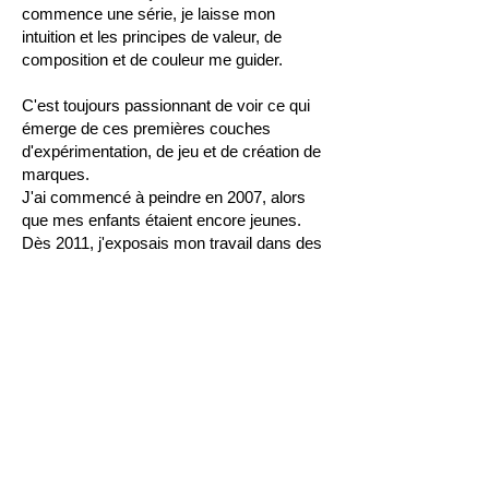
commence une série, je laisse mon
intuition et les principes de valeur, de
composition et de couleur me guider.
C'est toujours passionnant de voir ce qui
émerge de ces premières couches
d'expérimentation, de jeu et de création de
marques.
J'ai commencé à peindre en 2007, alors
que mes enfants étaient encore jeunes.
Dès 2011, j'exposais mon travail dans des
galeries à Toronto. Pendant cette période,
j'ai appris l'encadrement sur mesure, ce
qui m'a amenée à ouvrir un atelier d'art et
d'encadrement en 2014, puis ma propre
galerie d'art, Otto Art, en 2016.
Après de nombreuses années loin de ma
ville natale, Montréal, je suis retournée au
Québec en 2023 et me suis installée dans
les Cantons-de-l'Est, où je trouve une