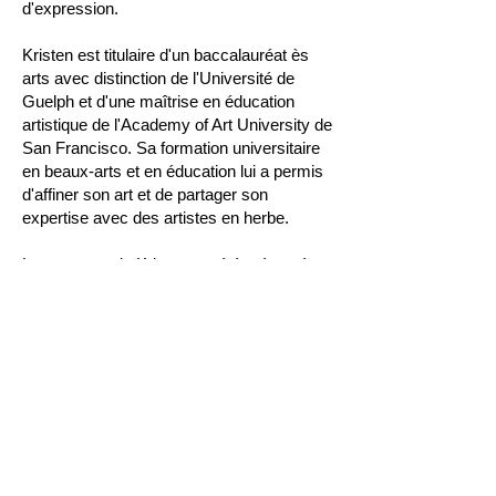
d'expression.
Kristen est titulaire d'un baccalauréat ès
arts avec distinction de l'Université de
Guelph et d'une maîtrise en éducation
artistique de l'Academy of Art University de
San Francisco. Sa formation universitaire
en beaux-arts et en éducation lui a permis
d'affiner son art et de partager son
expertise avec des artistes en herbe.
Les œuvres de Kristen ont été présentées
dans des expositions nationales et
internationales, notamment à la Gallery
NONA à Brisbane, en Australie, au Palace
of Fine Arts à San Francisco et au Centre
d'art E.K. Voland à Montréal. Son style et
son talent uniques lui ont valu une place
dans des collection privées au Canada, en
Australie et aux États-Unis.