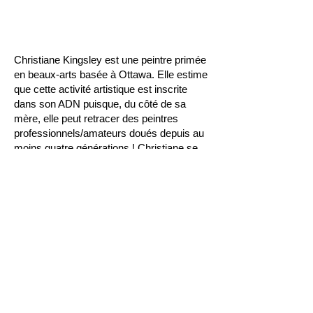
Christiane Kingsley est une peintre primée
en beaux-arts basée à Ottawa. Elle estime
que cette activité artistique est inscrite
dans son ADN puisque, du côté de sa
mère, elle peut retracer des peintres
professionnels/amateurs doués depuis au
moins quatre générations ! Christiane se
concentre actuellement sur la peinture de
fleurs à l’huile détaillées et son objectif pour
les prochaines années est de devenir la
meilleure peintre florale possible. Son
travail veut évoquer des sentiments de joie
et de sérénité. Suivez-la sur Instagram
pour voir des exemples de son processus
et de ses œuvres en cours.
Christiane est très impliquée dans la
communauté artistique d’Ottawa depuis